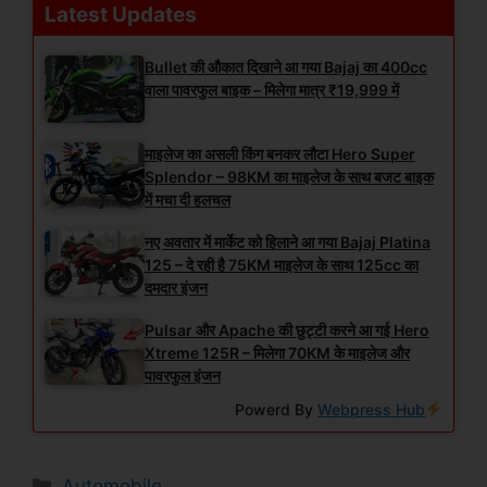
Latest Updates
Bullet की औकात दिखाने आ गया Bajaj का 400cc
वाला पावरफुल बाइक – मिलेगा मात्र ₹19,999 में
माइलेज का असली किंग बनकर लौटा Hero Super
Splendor – 98KM का माइलेज के साथ बजट बाइक
में मचा दी हलचल
नए अवतार में मार्केट को हिलाने आ गया Bajaj Platina
125 – दे रही है 75KM माइलेज के साथ 125cc का
दमदार इंजन
Pulsar और Apache की छुट्टी करने आ गई Hero
Xtreme 125R – मिलेगा 70KM के माइलेज और
पावरफुल इंजन
Powerd By
Webpress Hub
Categories
Automobile